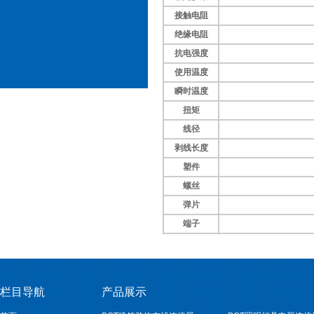
接触电阻
绝缘电阻
抗电强度
使用温度
瞬时温度
扭矩
线径
剥线长度
塑件
螺丝
弹片
端子
栏目导航
产品展示